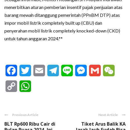
menerbitkan aturan pemberian insentif pajak penjualan atas
barang mewah ditanggung pemerintah (PPnBM DTP) atas
impor mobil listrik completely built up (CBU) dan
penyerahan mobil listrik completely knocked-down (CKD)
untuk tahun anggaran 2024.**
Facebook
Twitter
Email
Telegram
Line
Messenger
Gmail
WeCha
Copy
WhatsApp
Link
Previous Article
Next Article
BLT Rp600 Ribu Cair di
Tiket Arus Balik KA
Bulan Puasa 2024, Ini
Jarak Jauh Sudah Bisa