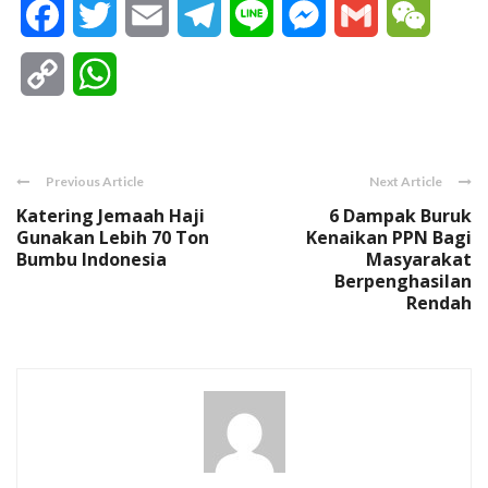
Facebook
Twitter
Email
Telegram
Line
Messenger
Gmail
WeCha
Copy
WhatsApp
Link
Previous Article
Next Article
Katering Jemaah Haji
6 Dampak Buruk
Gunakan Lebih 70 Ton
Kenaikan PPN Bagi
Bumbu Indonesia
Masyarakat
Berpenghasilan
Rendah