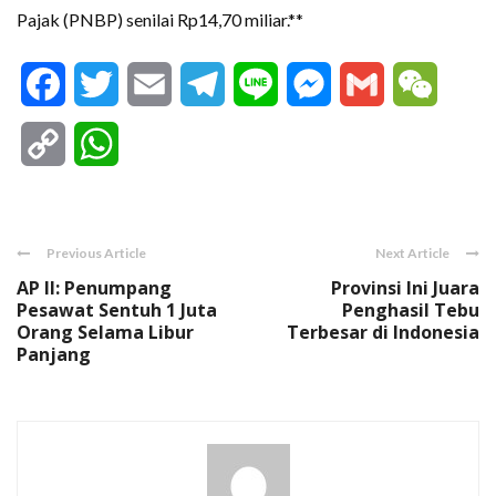
Pajak (PNBP) senilai Rp14,70 miliar.**
Facebook
Twitter
Email
Telegram
Line
Messenger
Gmail
WeCha
Copy
WhatsApp
Link
Previous Article
Next Article
AP II: Penumpang
Provinsi Ini Juara
Pesawat Sentuh 1 Juta
Penghasil Tebu
Orang Selama Libur
Terbesar di Indonesia
Panjang