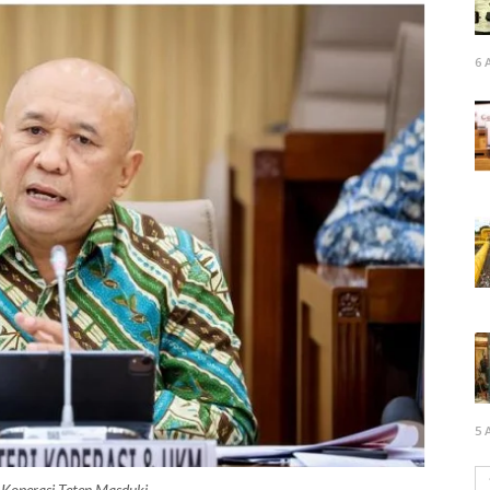
6 
5 
 Koperasi Teten Masduki