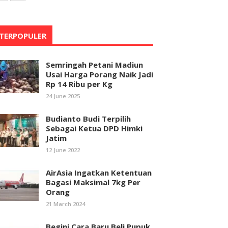
TERPOPULER
Semringah Petani Madiun
Usai Harga Porang Naik Jadi
Rp 14 Ribu per Kg
24 June 2025
Budianto Budi Terpilih
Sebagai Ketua DPD Himki
Jatim
12 June 2022
AirAsia Ingatkan Ketentuan
Bagasi Maksimal 7kg Per
Orang
21 March 2024
Begini Cara Baru Beli Pupuk