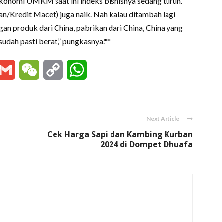
 ekonomi UMKM saat ini indeks bisnisnya sedang turun.
n/Kredit Macet) juga naik. Nah kalau ditambah lagi
 produk dari China, pabrikan dari China, China yang
i sudah pasti berat,” pungkasnya.**
essenger
Gmail
WeChat
Copy
WhatsApp
Link
Next Article
Cek Harga Sapi dan Kambing Kurban
2024 di Dompet Dhuafa