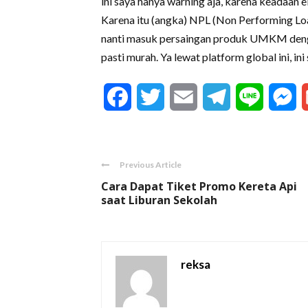
ini saya hanya warning aja, karena keadaan
Karena itu (angka) NPL (Non Performing Loa
nanti masuk persaingan produk UMKM dengan
pasti murah. Ya lewat platform global ini, in
Facebook
Twitter
Email
Telegram
Line
M
Previous Article
Cara Dapat Tiket Promo Kereta Api
saat Liburan Sekolah
reksa