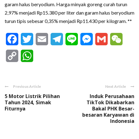
garam halus beryodium. Harga minyak goreng curah turun
2,97% menjadi Rp15.380 per liter dan garam halus beryodium
turun tipis sebesar 0,35% menjadi Rp11.430 per kilogram. **
Facebook
Twitter
Email
Telegram
Line
Messenger
Gmail
WeCha
Copy
WhatsApp
Link
Previous Article
Next Article
5 Motor Listrik Pilihan
Induk Perusahaan
Tahun 2024, Simak
TikTok Dikabarkan
Fiturnya
Bakal PHK Besar-
besaran Karyawan di
Indonesia