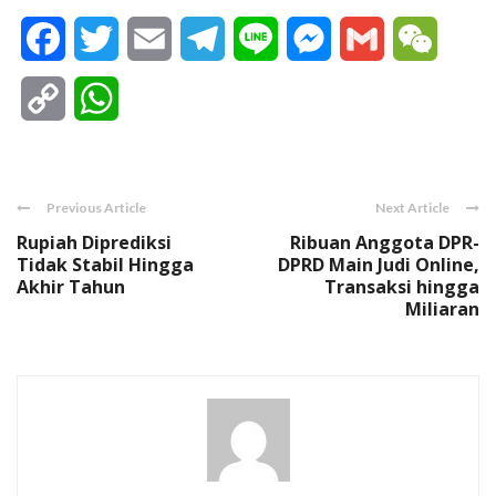
Facebook
Twitter
Email
Telegram
Line
Messenger
Gmail
WeCha
Copy
WhatsApp
Link
Previous Article
Next Article
Rupiah Diprediksi
Ribuan Anggota DPR-
Tidak Stabil Hingga
DPRD Main Judi Online,
Akhir Tahun
Transaksi hingga
Miliaran