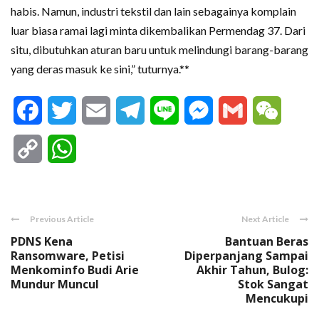
habis. Namun, industri tekstil dan lain sebagainya komplain
luar biasa ramai lagi minta dikembalikan Permendag 37. Dari
situ, dibutuhkan aturan baru untuk melindungi barang-barang
yang deras masuk ke sini,” tuturnya.**
Facebook
Twitter
Email
Telegram
Line
Messenger
Gmail
WeCha
Copy
WhatsApp
Link
Previous Article
Next Article
PDNS Kena
Bantuan Beras
Ransomware, Petisi
Diperpanjang Sampai
Menkominfo Budi Arie
Akhir Tahun, Bulog:
Mundur Muncul
Stok Sangat
Mencukupi