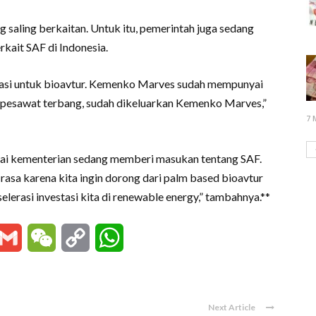
g saling berkaitan. Untuk itu, pemerintah juga sedang
rkait SAF di Indonesia.
lerasi untuk bioavtur. Kemenko Marves sudah mempunyai
 pesawat terbang, sudah dikeluarkan Kemenko Marves,”
7 
gai kementerian sedang memberi masukan tentang SAF.
asa karena kita ingin dorong dari palm based bioavtur
erasi investasi kita di renewable energy,” tambahnya.**
essenger
Gmail
WeChat
Copy
WhatsApp
Link
Next Article