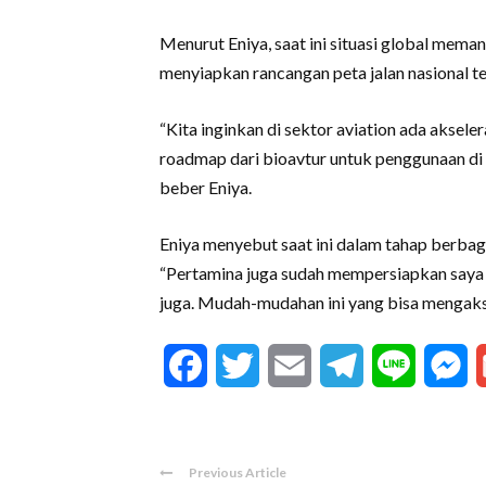
Menurut Eniya, saat ini situasi global meman
menyiapkan rancangan peta jalan nasional te
“Kita inginkan di sektor aviation ada akse
roadmap dari bioavtur untuk penggunaan di
beber Eniya.
Eniya menyebut saat ini dalam tahap berba
“Pertamina juga sudah mempersiapkan saya r
juga. Mudah-mudahan ini yang bisa mengaksel
Facebook
Twitter
Email
Telegram
Line
M
Previous Article