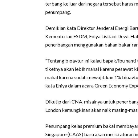
terbang ke luar dari negara tersebut haru
penumpang.
Demikian kata Direktur Jenderal Energi Ba
Kementerian ESDM, Eniya Listiani Dewi. Ha
penerbangan menggunakan bahan bakar ramah
“Tentang bioavtur ini kalau bapak/ibu nanti 
tiketnya akan lebih mahal karena pesawat ki
mahal karena sudah mewajibkan 1% bioavtur
kata Eniya dalam acara Green Economy Expo
Dikutip dari CNA, misalnya untuk penerban
London kemungkinan akan naik masing-masing
Penumpang kelas premium bakal membayar retr
Singapore (CAAS) baru akan merici aturan in