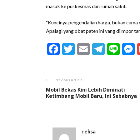
masuk ke puskesmas dan rumah sakit.
“Kuncinya pengendalian harga, bukan cuma di
Apalagi yang obat paten ini yang diimpor ta
Facebook
Twitter
Email
Telegram
Line
M
Previous Article
Mobil Bekas Kini Lebih Diminati
Ketimbang Mobil Baru, Ini Sebabnya
reksa