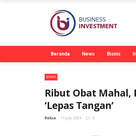
Beranda
News
Bisnis
I
BISNIS
Ribut Obat Mahal,
‘Lepas Tangan’
Reksa
11 July 2024
0