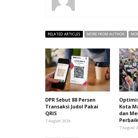
RELATED ARTICLES
MORE FROM AUTHOR
MOR
DPR Sebut 88 Persen
Optimi
Transaksi Judol Pakai
Kota Ma
QRIS
dan Me
Perbaik
7 August 2026
7 August 