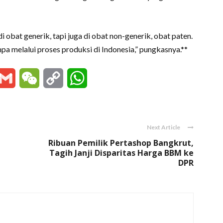
 obat generik, tapi juga di obat non-generik, obat paten.
npa melalui proses produksi di Indonesia,” pungkasnya.**
essenger
Gmail
WeChat
Copy
WhatsApp
Link
Next Article
Ribuan Pemilik Pertashop Bangkrut,
Tagih Janji Disparitas Harga BBM ke
DPR