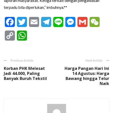
laporan masyarakat. Ketiga terkait dengan pengawasan
terpadu bila diperlukan,” imbuhnya.**
Facebook
Twitter
Email
Telegram
Line
Messenger
Gmail
WeCha
Copy
WhatsApp
Link
Previous Article
Next Article
Korban PHK Melesat
Harga Pangan Hari Ini
Jadi 44.000, Paling
14 Agustus: Harga
Banyak Buruh Tekstil
Bawang hingga Telur
Naik