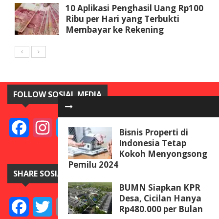
10 Aplikasi Penghasil Uang Rp100
Ribu per Hari yang Terbukti
Membayar ke Rekening
FOLLOW SOSIAL MEDIA
Facebook
Instagram
Twitter
YouTube
Bisnis Properti di
Indonesia Tetap
Kokoh Menyongsong
Pemilu 2024
SHARE SOSIAL MEDIA
BUMN Siapkan KPR
Desa, Cicilan Hanya
Facebook
Twitter
Email
Telegram
Line
Messenger
Gmail
WeCha
Rp480.000 per Bulan