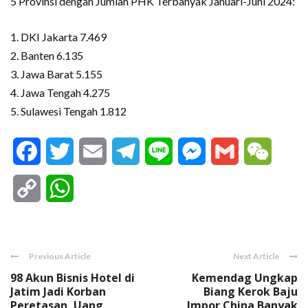
5 Provinsi dengan Jumlah PHK Terbanyak Januari-Juni 2024:
1. DKI Jakarta 7.469
2. Banten 6.135
3. Jawa Barat 5.155
4. Jawa Tengah 4.275
5. Sulawesi Tengah 1.812
Facebook
Twitter
Email
Telegram
Line
Messenger
Gmail
WeCha
Copy
WhatsApp
Link
Previous Article
Next Article
98 Akun Bisnis Hotel di
Kemendag Ungkap
Jatim Jadi Korban
Biang Kerok Baju
Peretasan, Uang
Impor China Banyak