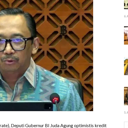
6 
5 
rate), Deputi Gubernur BI Juda Agung optimistis kredit