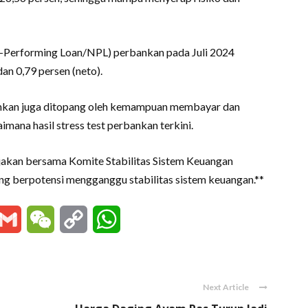
on-Performing Loan/NPL) perbankan pada Juli 2024
dan 0,79 persen (neto).
ankan juga ditopang oleh kemampuan membayar dan
aimana hasil stress test perbankan terkini.
ijakan bersama Komite Stabilitas Sistem Keuangan
ng berpotensi mengganggu stabilitas sistem keuangan.**
essenger
Gmail
WeChat
Copy
WhatsApp
Link
Next Article