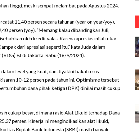
uhan tinggi, meski sempat melambat pada Agustus 2024.
rcatat 11,40 persen secara tahunan (year on year/yoy),
2,40 persen (yoy). “Memang kalau dibandingkan Juli,
sebabkan oleh kredit valas. Karena apresiasi nilai tukar
Dampak dari apresiasi seperti itu,” kata Juda dalam
 (RDG) BI di Jakarta, Rabu (18/9/2024).
alam level yang kuat, dan diyakini bakal terus
kisaran 10-12 persen pada tahun ini. Optimisme tersebut
 pertumbuhan dana pihak ketiga (DPK) dinilai masih cukup
asih cukup besar, di mana rasio Alat Likuid terhadap Dana
,37 persen. Kinerja ini mengindikasikan alat likuid,
kuritas Rupiah Bank Indonesia (SRBI) masih banyak