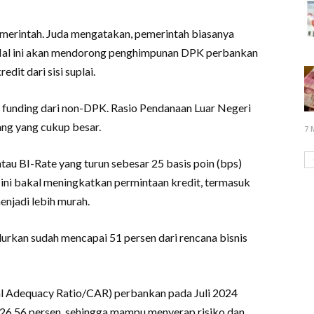
emerintah. Juda mengatakan, pemerintah biasanya
. Hal ini akan mendorong penghimpunan DPK perbankan
it dari sisi suplai.
funding dari non-DPK. Rasio Pendanaan Luar Negeri
ang yang cukup besar.
7 
au BI-Rate yang turun sebesar 25 basis poin (bps)
 ini bakal meningkatkan permintaan kredit, termasuk
njadi lebih murah.
salurkan sudah mencapai 51 persen dari rencana bisnis
al Adequacy Ratio/CAR) perbankan pada Juli 2024
r 26,56 persen, sehingga mampu menyerap risiko dan