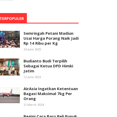
TERPOPULER
Semringah Petani Madiun
Usai Harga Porang Naik Jadi
Rp 14 Ribu per Kg
24 June 2025
Budianto Budi Terpilih
Sebagai Ketua DPD Himki
Jatim
12 June 2022
AirAsia Ingatkan Ketentuan
Bagasi Maksimal 7kg Per
Orang
21 March 2024
Begini Cara Baru Beli Pupuk