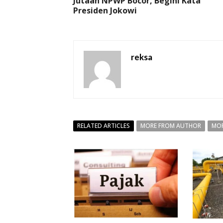
Jutaan NPWP Bocor, Begini Kata
Presiden Jokowi
reksa
RELATED ARTICLES
MORE FROM AUTHOR
MOR