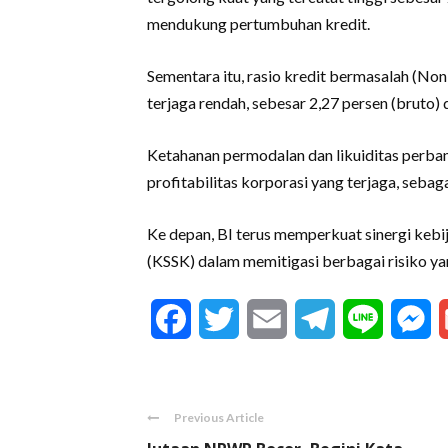
mendukung pertumbuhan kredit.
Sementara itu, rasio kredit bermasalah (N
terjaga rendah, sebesar 2,27 persen (bruto) 
Ketahanan permodalan dan likuiditas perb
profitabilitas korporasi yang terjaga, sebag
Ke depan, BI terus memperkuat sinergi keb
(KSSK) dalam memitigasi berbagai risiko ya
Facebook
Twitter
Email
Telegram
Line
M
Previous Article