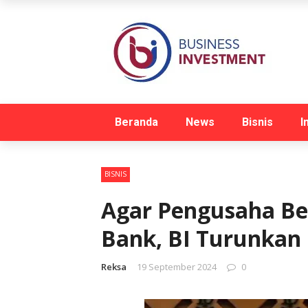
Beranda
News
Bisnis
I
BISNIS
Agar Pengusaha Ber
Bank, BI Turunkan 
Reksa
19 September 2024
0