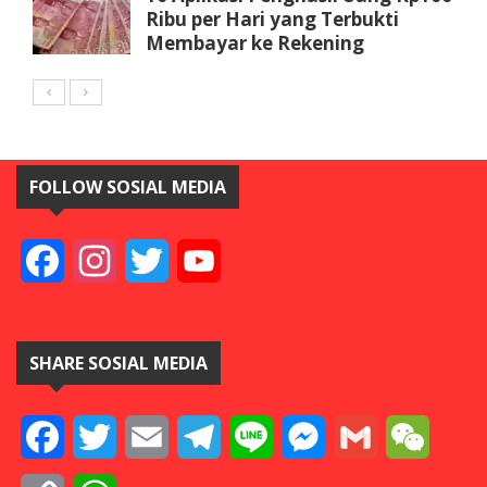
Ribu per Hari yang Terbukti
Membayar ke Rekening
FOLLOW SOSIAL MEDIA
Facebook
Instagram
Twitter
YouTube
SHARE SOSIAL MEDIA
Facebook
Twitter
Email
Telegram
Line
Messenger
Gmail
WeCha