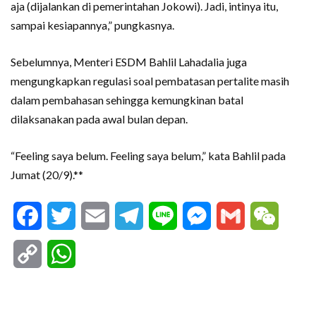
aja (dijalankan di pemerintahan Jokowi). Jadi, intinya itu,
sampai kesiapannya,” pungkasnya.
Sebelumnya, Menteri ESDM Bahlil Lahadalia juga
mengungkapkan regulasi soal pembatasan pertalite masih
dalam pembahasan sehingga kemungkinan batal
dilaksanakan pada awal bulan depan.
“Feeling saya belum. Feeling saya belum,” kata Bahlil pada
Jumat (20/9).**
Facebook
Twitter
Email
Telegram
Line
Messenger
Gmail
WeCha
Copy
WhatsApp
Link