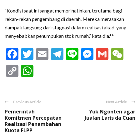
“Kondisi saat ini sangat memprihatinkan, terutama bagi
rekan-rekan pengembang di daerah. Mereka merasakan
dampak langsung dari stagnasi dalam realisasi akad, yang
menyebabkan penumpukan stok rumah,” kata dia.**
Facebook
Twitter
Email
Telegram
Line
Messenger
Gmail
WeCha
Copy
WhatsApp
Link
Previous Article
Next Article
Pemerintah
Yuk Ngonten agar
Komitmen Percepatan
Jualan Laris da Cuan
Realisasi Penambahan
Kuota FLPP