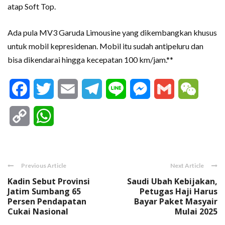
atap Soft Top.
Ada pula MV3 Garuda Limousine yang dikembangkan khusus
untuk mobil kepresidenan. Mobil itu sudah antipeluru dan
bisa dikendarai hingga kecepatan 100 km/jam.**
Facebook
Twitter
Email
Telegram
Line
Messenger
Gmail
WeCha
Copy
WhatsApp
Link
Previous Article
Next Article
Kadin Sebut Provinsi
Saudi Ubah Kebijakan,
Jatim Sumbang 65
Petugas Haji Harus
Persen Pendapatan
Bayar Paket Masyair
Cukai Nasional
Mulai 2025