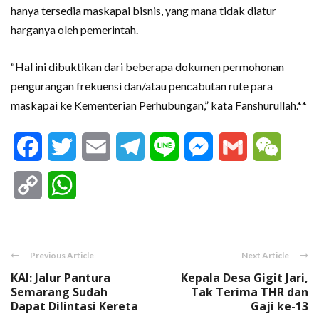
hanya tersedia maskapai bisnis, yang mana tidak diatur
harganya oleh pemerintah.
“Hal ini dibuktikan dari beberapa dokumen permohonan
pengurangan frekuensi dan/atau pencabutan rute para
maskapai ke Kementerian Perhubungan,” kata Fanshurullah.**
Facebook
Twitter
Email
Telegram
Line
Messenger
Gmail
WeCha
Copy
WhatsApp
Link
Previous Article
Next Article
KAI: Jalur Pantura
Kepala Desa Gigit Jari,
Semarang Sudah
Tak Terima THR dan
Dapat Dilintasi Kereta
Gaji ke-13