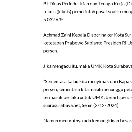
BI-
Dinas Perindustrian dan Tenaga Kerja (
teknis (juknis) pemerintah pusat soal ke
5.032.635.
Achmad Zaini Kepala Disperinaker Kota S
ketetapan Prabowo Subianto Presiden RI U
persen.
Jika mengacu itu, maka UMK Kota Surabaya
“Sementara kalau kita menyimak dari Bapak P
persen, sementara kita masih menunggu petun
termasuk berlaku untuk UMK, berarti persis 
suarasurabaya.net, Senin (2/12/2024).
Namun menurutnya ada kemungkinan besa