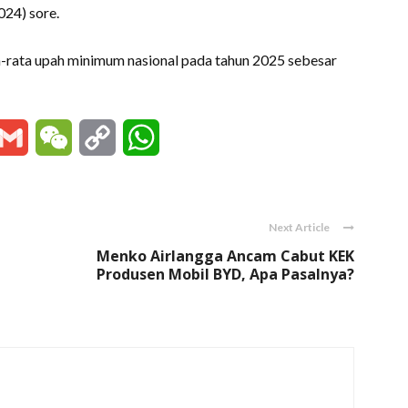
024) sore.
a-rata upah minimum nasional pada tahun 2025 sebesar
essenger
Gmail
WeChat
Copy
WhatsApp
Link
Next Article
Menko Airlangga Ancam Cabut KEK
Produsen Mobil BYD, Apa Pasalnya?