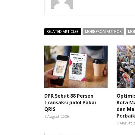
RELATED ARTICLES
MORE FROM AUTHOR
MOR
DPR Sebut 88 Persen
Optimi
Transaksi Judol Pakai
Kota Ma
QRIS
dan Me
Perbaik
7 August 2026
7 August 