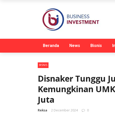
Beranda
News
Bisnis
I
BISNIS
Disnaker Tunggu Ju
Kemungkinan UMK S
Juta
Reksa
2 December 2024
0