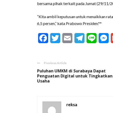
bersama pihak terkait pada Jumat (29/11/2
“Kita ambil keputusan untuk menaikkan rat
6,5 persen,” kata Prabowo Presiden.**
Facebook
Twitter
Email
Telegram
Line
M
Previous Article
Puluhan UMKM di Surabaya Dapat
Penguatan Digital untuk Tingkatkan
Usaha
reksa