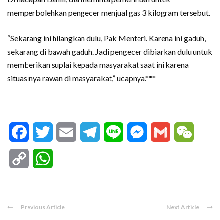
memperbolehkan pengecer menjual gas 3 kilogram tersebut.
“Sekarang ini hilangkan dulu, Pak Menteri. Karena ini gaduh,
sekarang di bawah gaduh. Jadi pengecer dibiarkan dulu untuk
memberikan suplai kepada masyarakat saat ini karena
situasinya rawan di masyarakat,” ucapnya.***
Facebook
Twitter
Email
Telegram
Line
Messenger
Gmail
WeCha
Copy
WhatsApp
Link
Previous Article
Next Article