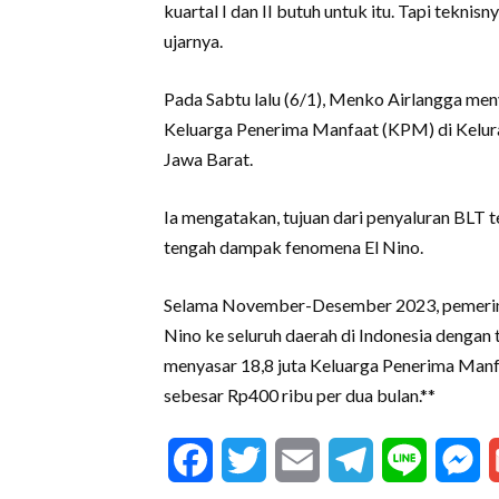
kuartal I dan II butuh untuk itu. Tapi teknis
ujarnya.
Pada Sabtu lalu (6/1), Menko Airlangga me
Keluarga Penerima Manfaat (KPM) di Kelur
Jawa Barat.
Ia mengatakan, tujuan dari penyaluran BLT t
tengah dampak fenomena El Nino.
Selama November-Desember 2023, pemerint
Nino ke seluruh daerah di Indonesia dengan 
menyasar 18,8 juta Keluarga Penerima Ma
sebesar Rp400 ribu per dua bulan.**
Facebook
Twitter
Email
Telegram
Line
M