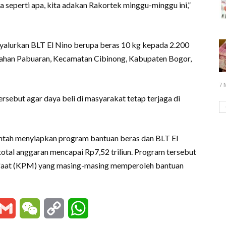
nya seperti apa, kita adakan Rakortek minggu-minggu ini,”
nyalurkan BLT El Nino berupa beras 10 kg kepada 2.200
ahan Pabuaran, Kecamatan Cibinong, Kabupaten Bogor,
7 
ersebut agar daya beli di masyarakat tetap terjaga di
ah menyiapkan program bantuan beras dan BLT El
total anggaran mencapai Rp7,52 triliun. Program tersebut
nfaat (KPM) yang masing-masing memperoleh bantuan
essenger
Gmail
WeChat
Copy
WhatsApp