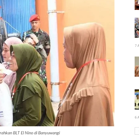
7 
6 
erahkan BLT El Nino di Banyuwangi