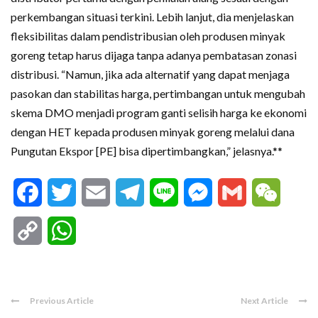
perkembangan situasi terkini. Lebih lanjut, dia menjelaskan
fleksibilitas dalam pendistribusian oleh produsen minyak
goreng tetap harus dijaga tanpa adanya pembatasan zonasi
distribusi. “Namun, jika ada alternatif yang dapat menjaga
pasokan dan stabilitas harga, pertimbangan untuk mengubah
skema DMO menjadi program ganti selisih harga ke ekonomi
dengan HET kepada produsen minyak goreng melalui dana
Pungutan Ekspor [PE] bisa dipertimbangkan,” jelasnya.**
Facebook
Twitter
Email
Telegram
Line
Messenger
Gmail
WeCha
Copy
WhatsApp
Link
Previous Article
Next Article