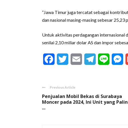
“Jawa Timur juga tercatat sebagai kontrib
dan nasional masing-masing sebesar 25,23 p
Untuk aktivitas perdagangan internasional
senilai 2,10 miliar dolar AS dan impor sebesa
Facebook
Twitter
Email
Telegram
Line
M
Previous Article
Penjualan Mobil Bekas di Surabaya
Moncer pada 2024, Ini Unit yang Pali
...