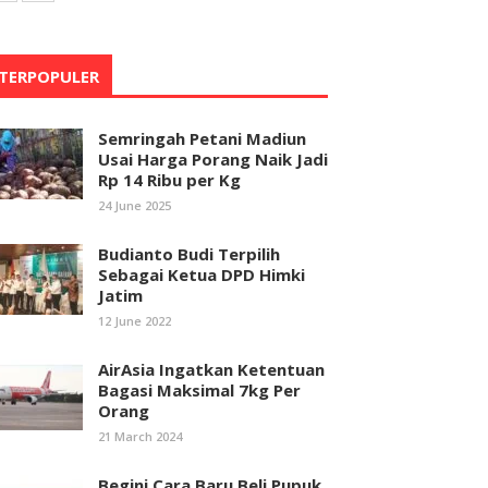
TERPOPULER
Semringah Petani Madiun
Usai Harga Porang Naik Jadi
Rp 14 Ribu per Kg
24 June 2025
Budianto Budi Terpilih
Sebagai Ketua DPD Himki
Jatim
12 June 2022
AirAsia Ingatkan Ketentuan
Bagasi Maksimal 7kg Per
Orang
21 March 2024
Begini Cara Baru Beli Pupuk