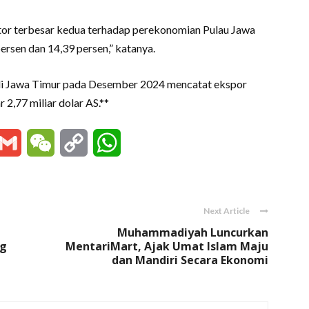
utor terbesar kedua terhadap perekonomian Pulau Jawa
ersen dan 14,39 persen,” katanya.
 di Jawa Timur pada Desember 2024 mencatat ekspor
r 2,77 miliar dolar AS.**
essenger
Gmail
WeChat
Copy
WhatsApp
Link
Next Article
Muhammadiyah Luncurkan
ng
MentariMart, Ajak Umat Islam Maju
dan Mandiri Secara Ekonomi