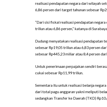
realisasi pendapatan negara dari wilayah s
6,86 persen dari target tahunan sebesar Rp28
“Dari sisi fiskal realisasi pendapatan nega
triliun atau 6,86 persen,” katanya di Surabay
Dudung menyatakan realisasi pendapatan ter
sebesar Rp19,05 triliun atau 6,83 persen d
sebesar Rp445,23 miliar atau 8,4 persen dari 
Untuk penerimaan perpajakan sendiri berasal
cukai sebesar Rp11,99 triliun.
Sementara itu untuk realisasi belanja negar
dari total pagu anggaran yakni meliputi be
sedangkan Transfer ke Daerah (TKD) Rp10,66