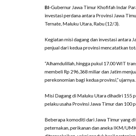
BI-
Gubernur Jawa Timur Khofifah Indar Pa
investasi perdana antara Provinsi Jawa Timu
Ternate, Maluku Utara, Rabu (12/3).
Kegiatan misi dagang dan investasi antara 
penjual dari kedua provinsi mencatatkan total
“Alhamdulillah, hingga pukul 17.00 WIT tran
membeli Rp 296,368 miliar dan Jatim menjua
perekonomian bagi kedua provinsi,” ujarnya.
Misi Dagang di Maluku Utara dihadiri 155 pel
pelaku usaha Provinsi Jawa Timur dan 100 p
Beberapa komoditi dari Jawa Timur yang dit
peternakan, perikanan dan aneka IKM/UMK
ditransaksikan, yakni produk hasil pertania