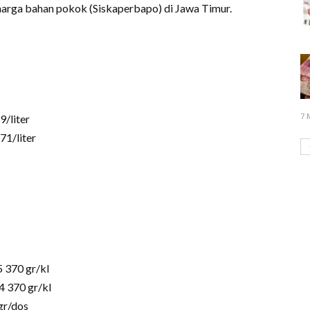
arga bahan pokok (Siskaperbapo) di Jawa Timur.
7 
/liter
71/liter
 370 gr/kl
4 370 gr/kl
gr/dos