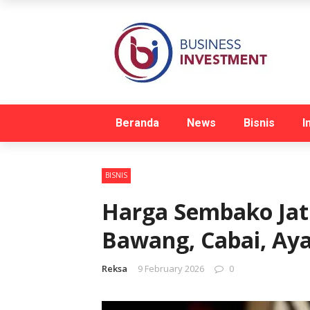
Beranda
News
Bisnis
I
BISNIS
Harga Sembako Jatim
Bawang, Cabai, A
Reksa
9 February 2026
0