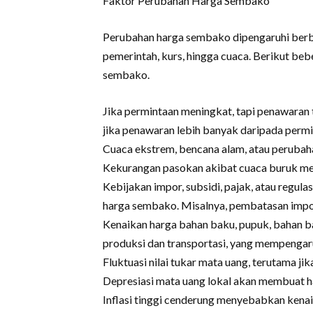
Faktor Perubahan Harga Sembako
Perubahan harga sembako dipengaruhi berbag
pemerintah, kurs, hingga cuaca. Berikut be
sembako.
Jika permintaan meningkat, tapi penawaran 
jika penawaran lebih banyak daripada permin
Cuaca ekstrem, bencana alam, atau perubah
Kekurangan pasokan akibat cuaca buruk m
Kebijakan impor, subsidi, pajak, atau regul
harga sembako. Misalnya, pembatasan impo
Kenaikan harga bahan baku, pupuk, bahan b
produksi dan transportasi, yang mempengar
Fluktuasi nilai tukar mata uang, terutama j
Depresiasi mata uang lokal akan membuat h
Inflasi tinggi cenderung menyebabkan ken