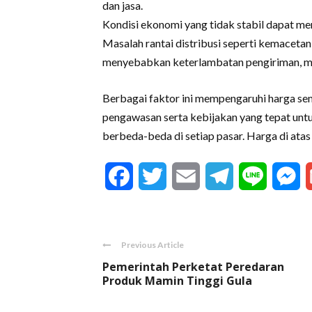
dan jasa.
Kondisi ekonomi yang tidak stabil dapat me
Masalah rantai distribusi seperti kemacetan
menyebabkan keterlambatan pengiriman, me
Berbagai faktor ini mempengaruhi harga se
pengawasan serta kebijakan yang tepat untu
berbeda-beda di setiap pasar. Harga di atas
Facebook
Twitter
Email
Telegram
Line
M
Previous Article
Pemerintah Perketat Peredaran
Produk Mamin Tinggi Gula