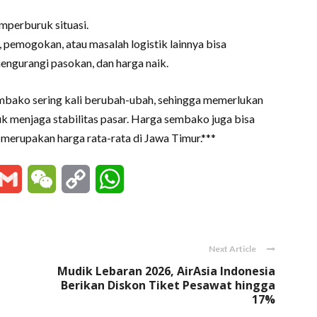
mperburuk situasi.
, pemogokan, atau masalah logistik lainnya bisa
ngurangi pasokan, dan harga naik.
mbako sering kali berubah-ubah, sehingga memerlukan
k menjaga stabilitas pasar. Harga sembako juga bisa
 merupakan harga rata-rata di Jawa Timur.***
essenger
Gmail
WeChat
Copy
WhatsApp
Link
Next Article
Mudik Lebaran 2026, AirAsia Indonesia
Berikan Diskon Tiket Pesawat hingga
17%