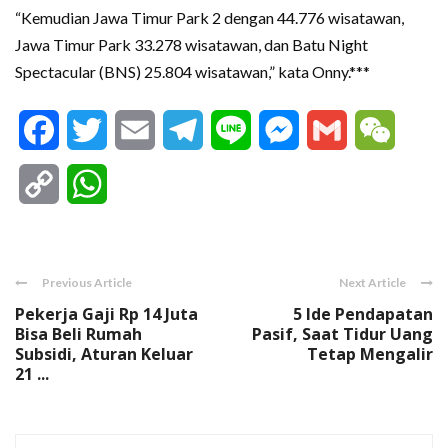
“Kemudian Jawa Timur Park 2 dengan 44.776 wisatawan,
Jawa Timur Park 33.278 wisatawan, dan Batu Night
Spectacular (BNS) 25.804 wisatawan,” kata Onny.***
Facebook
Twitter
Email
Telegram
Line
Messenger
Gmail
WeCha
Copy
WhatsApp
Link
Previous Article
Next Article
Pekerja Gaji Rp 14 Juta
5 Ide Pendapatan
Bisa Beli Rumah
Pasif, Saat Tidur Uang
Subsidi, Aturan Keluar
Tetap Mengalir
21 ...