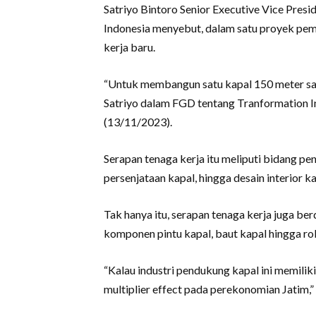
Satriyo Bintoro Senior Executive Vice Pre
Indonesia menyebut, dalam satu proyek pe
kerja baru.
“Untuk membangun satu kapal 150 meter saja
Satriyo dalam FGD tentang Tranformation In
(13/11/2023).
Serapan tenaga kerja itu meliputi bidang peng
persenjataan kapal, hingga desain interior ka
Tak hanya itu, serapan tenaga kerja juga b
komponen pintu kapal, baut kapal hingga roll
“Kalau industri pendukung kapal ini memili
multiplier effect pada perekonomian Jatim,” 