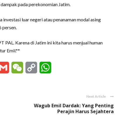
i dampak pada perekonomian Jatim.
ya investasi luar negeri atau penanaman modal asing
6 persen.
T PAL. Karena di Jatim ini kita harus menjual human
ur Emil.**
essenger
Gmail
WeChat
Copy
WhatsApp
Link
Next Article
Wagub Emil Dardak: Yang Penting
Perajin Harus Sejahtera