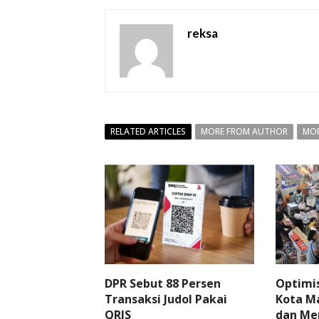
reksa
RELATED ARTICLES
MORE FROM AUTHOR
MOR
DPR Sebut 88 Persen
Optimi
Transaksi Judol Pakai
Kota Ma
QRIS
dan Me