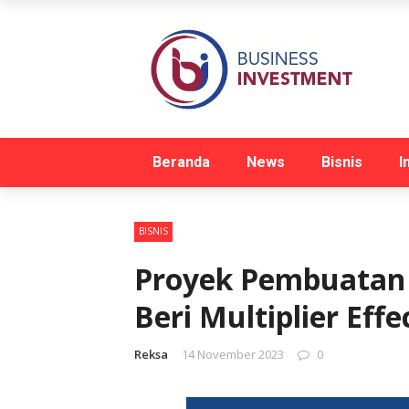
Beranda
News
Bisnis
I
BISNIS
Proyek Pembuatan 
Beri Multiplier Eff
Reksa
14 November 2023
0