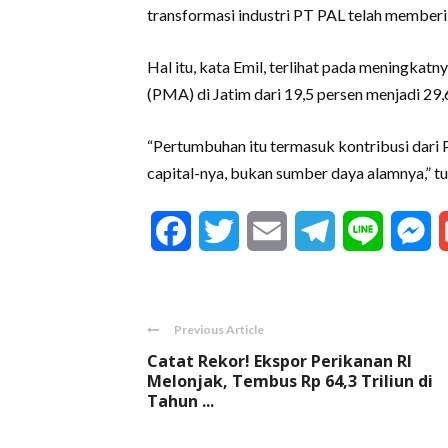
transformasi industri PT PAL telah member
Hal itu, kata Emil, terlihat pada meningkatn
(PMA) di Jatim dari 19,5 persen menjadi 29,
“Pertumbuhan itu termasuk kontribusi dari P
capital-nya, bukan sumber daya alamnya,” tut
Facebook
Twitter
Email
Telegram
Line
M
Previous Article
Catat Rekor! Ekspor Perikanan RI
Melonjak, Tembus Rp 64,3 Triliun di
Tahun ...