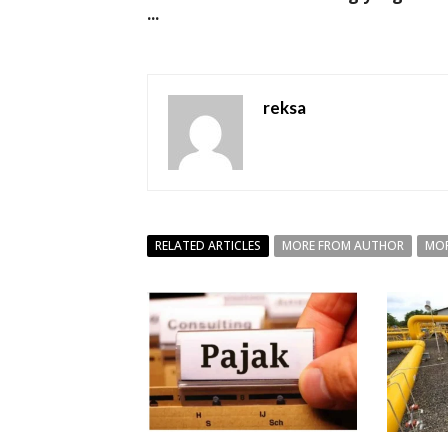
...
reksa
RELATED ARTICLES
MORE FROM AUTHOR
MOR