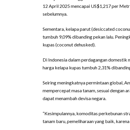
12 April 2025 mencapai US$1,217 per Metr
sebelumnya.
Sementara, kelapa parut (desiccated cocon
tumbuh 9,09% dibanding pekan lalu. Peningk
kupas (coconut dehusked).
Di Indonesia dalam perdagangan domestik m
harga kelapa kupas tumbuh 2,31% dibandin
Seiring meningkatnya permintaan global, 
mempercepat masa tanam, sesuai dengan ara
dapat menambah devisa negara.
“Kesimpulannya, komoditas perkebunan strat
tanam baru, pemeliharaan yang baik, karena