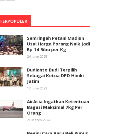
TERPOPULER
Semringah Petani Madiun
Usai Harga Porang Naik Jadi
Rp 14 Ribu per Kg
24 June 2025
Budianto Budi Terpilih
Sebagai Ketua DPD Himki
Jatim
12 June 2022
AirAsia Ingatkan Ketentuan
Bagasi Maksimal 7kg Per
Orang
21 March 2024
Begini Cara Baru Beli Pupuk