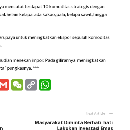
a mencatat terdapat 10 komoditas strategis dengan
al. Selain kelapa, ada kakao, pala, kelapa sawit, hingga
berupaya untuk meningkatkan ekspor sepuluh komoditas
.
mudian menekan impor. Pada gilirannya, meningkatkan
ita,” pungkasnya. ***
essenger
Gmail
WeChat
Copy
WhatsApp
Link
Next Article
Masyarakat Diminta Berhati-hati
an
Lakukan Investasi Emas