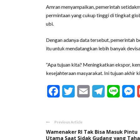
Amran menyampaikan, pemerintah setidakny
permintaan yang cukup tinggi di tingkat glob
ubi.
Dengan adanya data tersebut, pemerintah 
itu untuk mendatangkan lebih banyak devisa
“Apa tujuan kita? Meningkatkan ekspor, ke
kesejahteraan masyarakat. Ini tujuan akhir k
Facebook
Twitter
Email
Telegram
Line
M
Previous Article
Wamenaker RI Tak Bisa Masuk Pintu
Utama Saat Sidak Gudang yang Tah