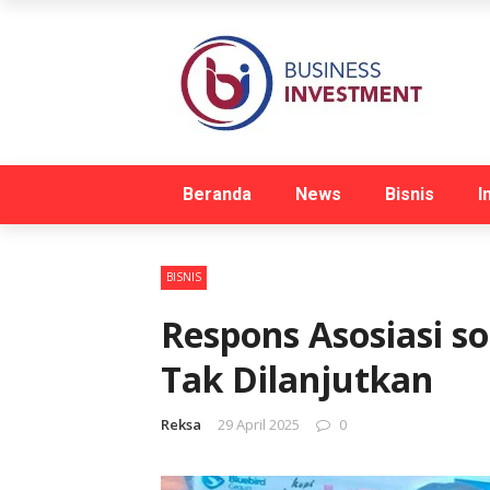
Beranda
News
Bisnis
I
BISNIS
Respons Asosiasi so
Tak Dilanjutkan
Reksa
29 April 2025
0