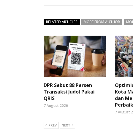
RELATED ARTICLES
MORE FROM AUTHOR
MOR
DPR Sebut 88 Persen
Optimi
Transaksi Judol Pakai
Kota Ma
QRIS
dan Me
Perbaik
7 August 2026
7 August 
PREV
NEXT