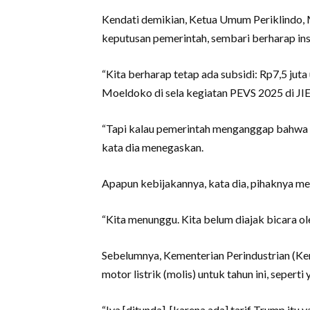
Kendati demikian, Ketua Umum Periklindo,
keputusan pemerintah, sembari berharap inse
“Kita berharap tetap ada subsidi: Rp7,5 juta
Moeldoko di sela kegiatan PEVS 2025 di JI
“Tapi kalau pemerintah menganggap bahwa ‘Oh
kata dia menegaskan.
Apapun kebijakannya, kata dia, pihaknya me
“Kita menunggu. Kita belum diajak bicara ol
Sebelumnya, Kementerian Perindustrian (Ke
motor listrik (molis) untuk tahun ini, sepert
“Iya [ditunda], [karena ada] tarif Trump it