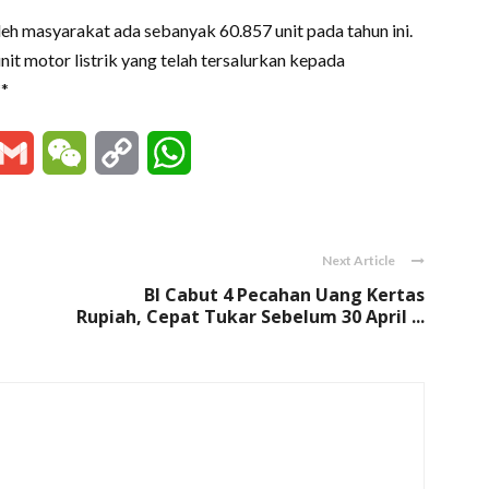
eh masyarakat ada sebanyak 60.857 unit pada tahun ini.
nit motor listrik yang telah tersalurkan kepada
**
essenger
Gmail
WeChat
Copy
WhatsApp
Link
Next Article
BI Cabut 4 Pecahan Uang Kertas
Rupiah, Cepat Tukar Sebelum 30 April ...