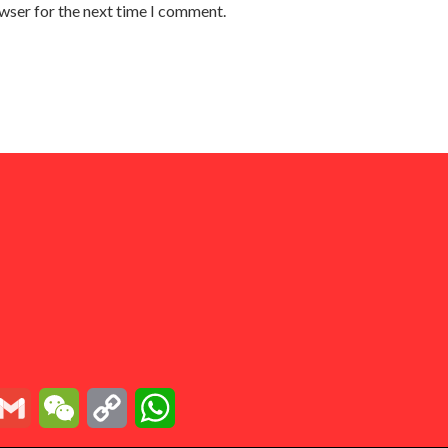
owser for the next time I comment.
essenger
Gmail
WeChat
Copy
WhatsApp
Link