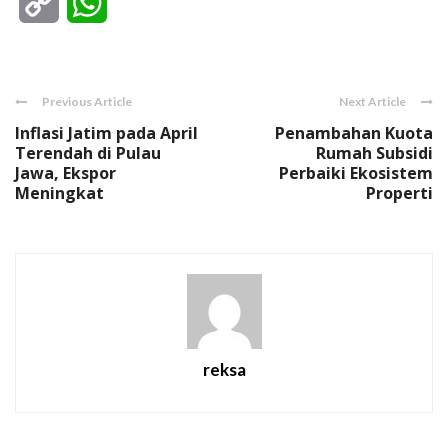
Copy
WhatsApp
Link
Previous Article
Next Article
Inflasi Jatim pada April
Penambahan Kuota
Terendah di Pulau
Rumah Subsidi
Jawa, Ekspor
Perbaiki Ekosistem
Meningkat
Properti
reksa