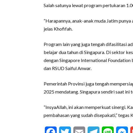
Salah satunya lewat program pertukaran 1.0
“Harapannya, anak-anak muda Jatim punya ak
jelas Khofifah.
Program lain yang juga tengah difasilitasi
belajar dua tahun di Singapura. Di sektor k
dengan Singapore International Foundation
dan RSUD Saiful Anwar.
Pemerintah Provinsi juga tengah mempersiap
2025 mendatang. Singapura sendiri saat ini t
“InsyaAllah, ini akan memperkuat sinergi. K
pembahasan yang sudah disepakati,” tegas K
Facebook
Twitter
Email
Telegram
Line
M