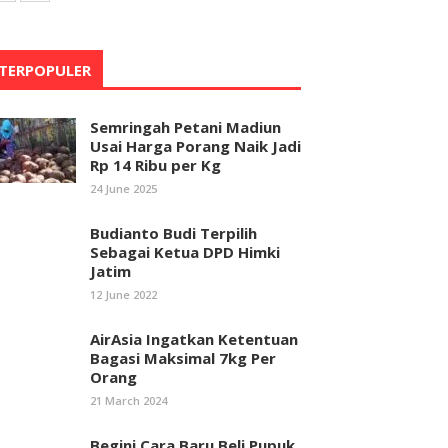
TERPOPULER
Semringah Petani Madiun
Usai Harga Porang Naik Jadi
Rp 14 Ribu per Kg
24 June 2025
Budianto Budi Terpilih
Sebagai Ketua DPD Himki
Jatim
12 June 2022
AirAsia Ingatkan Ketentuan
Bagasi Maksimal 7kg Per
Orang
21 March 2024
Begini Cara Baru Beli Pupuk