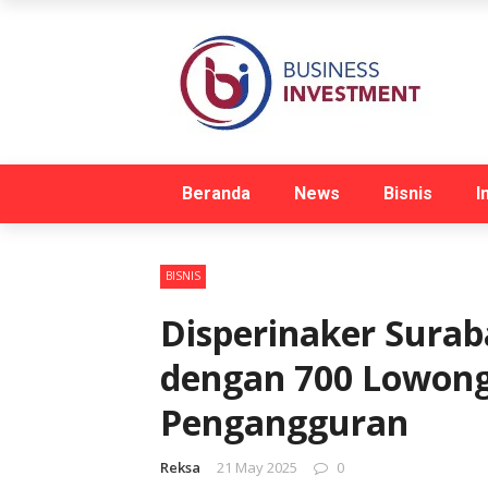
Beranda
News
Bisnis
I
BISNIS
Disperinaker Surab
dengan 700 Lowong
Pengangguran
Reksa
21 May 2025
0