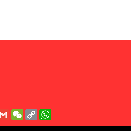
essenger
Gmail
WeChat
Copy
WhatsApp
Link