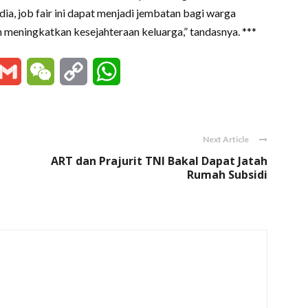
a, job fair ini dapat menjadi jembatan bagi warga
 meningkatkan kesejahteraan keluarga,” tandasnya. ***
essenger
Gmail
WeChat
Copy
WhatsApp
Link
Next Article
ART dan Prajurit TNI Bakal Dapat Jatah
Rumah Subsidi