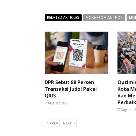
RELATED ARTICLES
MORE FROM AUTHOR
MOR
DPR Sebut 88 Persen
Optimi
Transaksi Judol Pakai
Kota Ma
QRIS
dan Me
Perbaik
7 August 2026
7 August 
PREV
NEXT