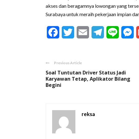
akses dan beragamnya lowongan yang tersedi
Surabaya untuk meraih pekerjaan impian dan
Facebook
Twitter
Email
Telegram
Line
M
Previous Article
Soal Tuntutan Driver Status Jadi
Karyawan Tetap, Aplikator Bilang
Begini
reksa