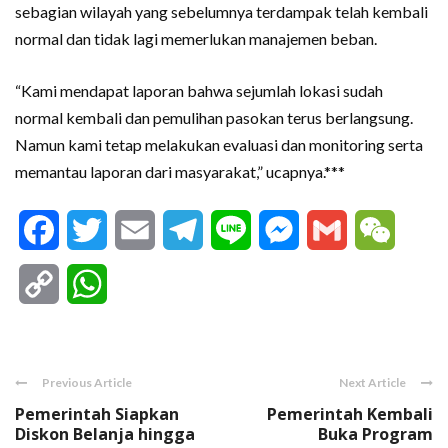
sebagian wilayah yang sebelumnya terdampak telah kembali
normal dan tidak lagi memerlukan manajemen beban.
“Kami mendapat laporan bahwa sejumlah lokasi sudah
normal kembali dan pemulihan pasokan terus berlangsung.
Namun kami tetap melakukan evaluasi dan monitoring serta
memantau laporan dari masyarakat,” ucapnya.***
Facebook
Twitter
Email
Telegram
Line
Messenger
Gmail
WeCha
Copy
WhatsApp
Link
Previous Article
Next Article
Pemerintah Siapkan
Pemerintah Kembali
Diskon Belanja hingga
Buka Program