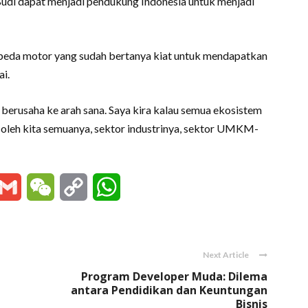
Budi dapat menjadi pendukung Indonesia untuk menjadi
sepeda motor yang sudah bertanya kiat untuk mendapatkan
i.
berusaha ke arah sana. Saya kira kalau semua ekosistem
an oleh kita semuanya, sektor industrinya, sektor UMKM-
essenger
Gmail
WeChat
Copy
WhatsApp
Link
Next Article
Program Developer Muda: Dilema
antara Pendidikan dan Keuntungan
Bisnis