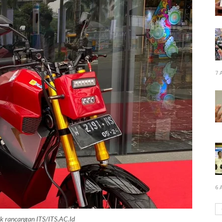
7 
6 
rik rancangan ITS/ITS.AC.Id