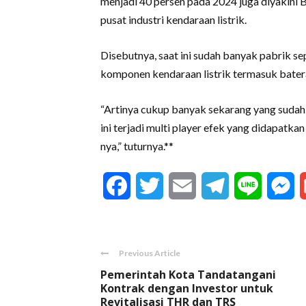
menjadi 40 persen pada 2024 juga diyakini 
pusat industri kendaraan listrik.
Disebutnya, saat ini sudah banyak pabrik 
komponen kendaraan listrik termasuk batera
“Artinya cukup banyak sekarang yang sudah 
ini terjadi multi player efek yang didapatk
nya,” tuturnya.**
Facebook
Twitter
Email
Telegram
Line
M
Previous Article
Pemerintah Kota Tandatangani
Kontrak dengan Investor untuk
Revitalisasi THR dan TRS