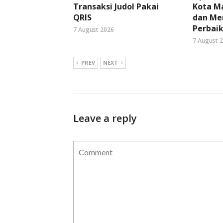
Transaksi Judol Pakai
Kota Ma
QRIS
dan Me
Perbaik
7 August 2026
7 August 
PREV
NEXT
Leave a reply