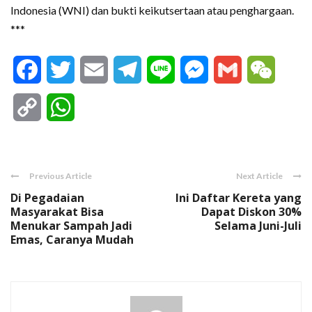
Indonesia (WNI) dan bukti keikutsertaan atau penghargaan.
***
Facebook
Twitter
Email
Telegram
Line
Messenger
Gmail
WeCha
Copy
WhatsApp
Link
Previous Article
Next Article
Di Pegadaian
Ini Daftar Kereta yang
Masyarakat Bisa
Dapat Diskon 30%
Menukar Sampah Jadi
Selama Juni-Juli
Emas, Caranya Mudah