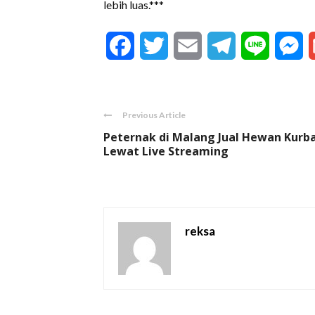
lebih luas.***
Facebook
Twitter
Email
Telegram
Line
M
Previous Article
Peternak di Malang Jual Hewan Kurb
Lewat Live Streaming
reksa