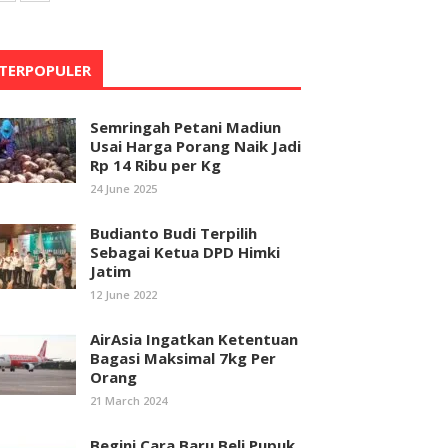
TERPOPULER
Semringah Petani Madiun
Usai Harga Porang Naik Jadi
Rp 14 Ribu per Kg
24 June 2025
Budianto Budi Terpilih
Sebagai Ketua DPD Himki
Jatim
12 June 2022
AirAsia Ingatkan Ketentuan
Bagasi Maksimal 7kg Per
Orang
21 March 2024
Begini Cara Baru Beli Pupuk