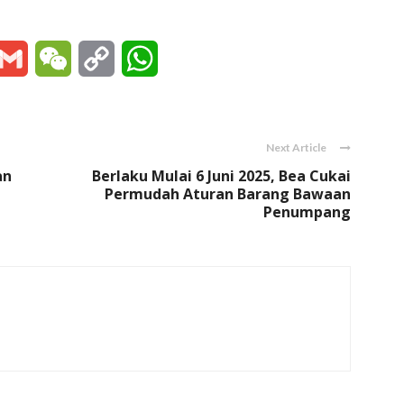
essenger
Gmail
WeChat
Copy
WhatsApp
Link
Next Article
an
Berlaku Mulai 6 Juni 2025, Bea Cukai
Permudah Aturan Barang Bawaan
Penumpang