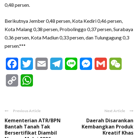
0,48 persen.
Berikutnya Jember 0,48 persen, Kota Kediri 0,46 persen,
Kota Malang 0,38 persen, Probolinggo 0,37 persen, Surabaya
0,36 persen, Kota Madiun 0,33 persen, dan Tulungagung 0,3
persen.***
Facebook
Twitter
Email
Telegram
Line
Messenger
Gmail
WeCha
Copy
WhatsApp
Link
Previous Article
Next Article
Kementerian ATR/BPN
Daerah Disarankan
Bantah Tanah Tak
Kembangkan Produk
Bersertifikat Diambil
Kreatif Khas