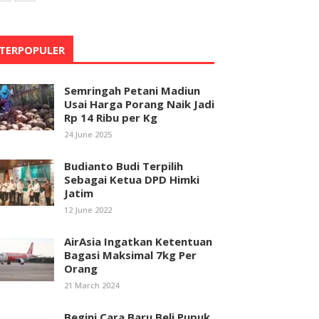
TERPOPULER
Semringah Petani Madiun
Usai Harga Porang Naik Jadi
Rp 14 Ribu per Kg
24 June 2025
Budianto Budi Terpilih
Sebagai Ketua DPD Himki
Jatim
12 June 2022
AirAsia Ingatkan Ketentuan
Bagasi Maksimal 7kg Per
Orang
21 March 2024
Begini Cara Baru Beli Pupuk