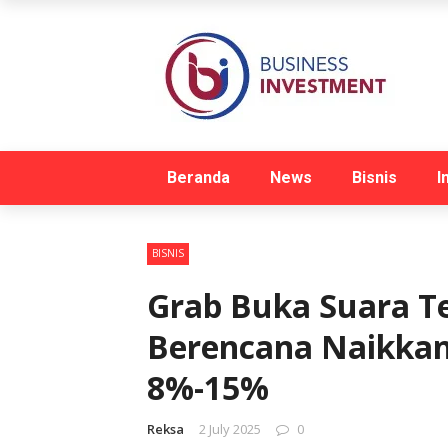
Beranda
News
Bisnis
I
BISNIS
Grab Buka Suara T
Berencana Naikkan 
8%-15%
Reksa
2 July 2025
0