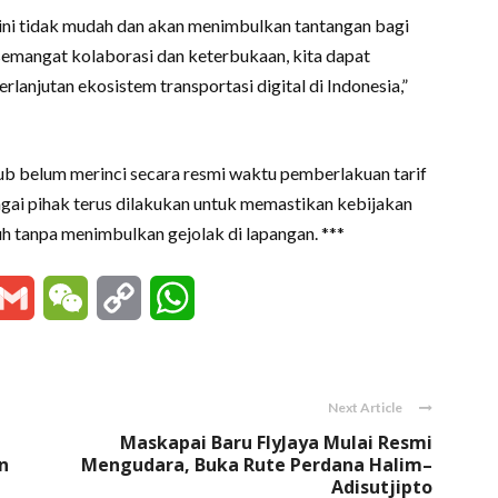
ni tidak mudah dan akan menimbulkan tantangan bagi
emangat kolaborasi dan keterbukaan, kita dapat
lanjutan ekosistem transportasi digital di Indonesia,”
ub belum merinci secara resmi waktu pemberlakuan tarif
gai pihak terus dilakukan untuk memastikan kebijakan
uh tanpa menimbulkan gejolak di lapangan. ***
essenger
Gmail
WeChat
Copy
WhatsApp
Link
Next Article
Maskapai Baru FlyJaya Mulai Resmi
n
Mengudara, Buka Rute Perdana Halim–
Adisutjipto