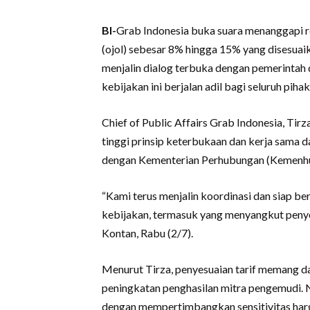
BI-
Grab Indonesia buka suara menanggapi re
(ojol) sebesar 8% hingga 15% yang disesuai
menjalin dialog terbuka dengan pemerinta
kebijakan ini berjalan adil bagi seluruh pihak
Chief of Public Affairs Grab Indonesia, T
tinggi prinsip keterbukaan dan kerja sama
dengan Kementerian Perhubungan (Kemenh
“Kami terus menjalin koordinasi dan siap be
kebijakan, termasuk yang menyangkut penyesu
Kontan, Rabu (2/7).
Menurut Tirza, penyesuaian tarif memang 
peningkatan penghasilan mitra pengemudi. Nam
dengan mempertimbangkan sensitivitas harg