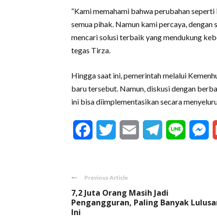
“Kami memahami bahwa perubahan seperti i
semua pihak. Namun kami percaya, dengan s
mencari solusi terbaik yang mendukung keber
tegas Tirza.
Hingga saat ini, pemerintah melalui Kemenh
baru tersebut. Namun, diskusi dengan berba
ini bisa diimplementasikan secara menyelur
Facebook
Twitter
Email
Telegram
Line
M
Previous Article
7,2 Juta Orang Masih Jadi
Pengangguran, Paling Banyak Lulusa
Ini