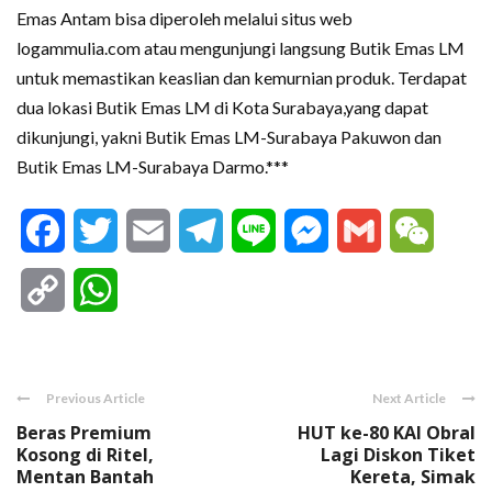
Emas Antam bisa diperoleh melalui situs web
logammulia.com atau mengunjungi langsung Butik Emas LM
untuk memastikan keaslian dan kemurnian produk. Terdapat
dua lokasi Butik Emas LM di Kota Surabaya,yang dapat
dikunjungi, yakni Butik Emas LM-Surabaya Pakuwon dan
Butik Emas LM-Surabaya Darmo.***
Facebook
Twitter
Email
Telegram
Line
Messenger
Gmail
WeCha
Copy
WhatsApp
Link
Previous Article
Next Article
Beras Premium
HUT ke-80 KAI Obral
Kosong di Ritel,
Lagi Diskon Tiket
Mentan Bantah
Kereta, Simak