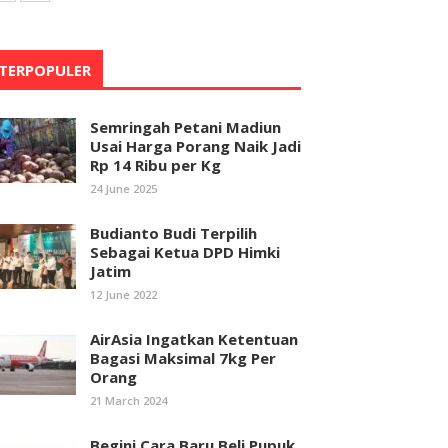
TERPOPULER
Semringah Petani Madiun
Usai Harga Porang Naik Jadi
Rp 14 Ribu per Kg
24 June 2025
Budianto Budi Terpilih
Sebagai Ketua DPD Himki
Jatim
12 June 2022
AirAsia Ingatkan Ketentuan
Bagasi Maksimal 7kg Per
Orang
21 March 2024
Begini Cara Baru Beli Pupuk