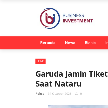
Beranda
News
Bisnis
I
BISNIS
Garuda Jamin Tike
Saat Nataru
Reksa
31 October 2025
0