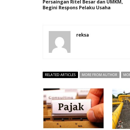
Persaingan Ritel Besar dan UMKM,
Begini Respons Pelaku Usaha
reksa
RELATED ARTICLES
MORE FROM AUTHOR
MOR