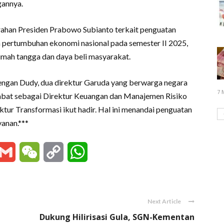
gannya.
arahan Presiden Prabowo Subianto terkait penguatan
 pertumbuhan ekonomi nasional pada semester II 2025,
mah tangga dan daya beli masyarakat.
dengan Dudy, dua direktur Garuda yang berwarga negara
7 
abat sebagai Direktur Keuangan dan Manajemen Risiko
tur Transformasi ikut hadir. Hal ini menandai penguatan
anan.***
essenger
Gmail
WeChat
Copy
WhatsApp
Link
Next Article
Dukung Hilirisasi Gula, SGN-Kementan