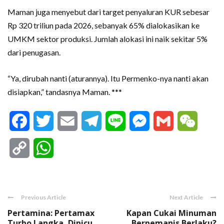
Maman juga menyebut dari target penyaluran KUR sebesar
Rp 320 triliun pada 2026, sebanyak 65% dialokasikan ke
UMKM sektor produksi. Jumlah alokasi ini naik sekitar 5%
dari penugasan.
“Ya, dirubah nanti (aturannya). Itu Permenko-nya nanti akan
disiapkan,” tandasnya Maman. ***
Facebook
Twitter
Email
Telegram
Line
Messenger
Gmail
WeCha
Copy
WhatsApp
Link
Previous Article
Next Article
Pertamina: Pertamax
Kapan Cukai Minuman
Turbo Langka, Dipicu
Berpemanis Berlaku?