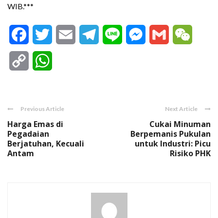
WIB.***
Facebook
Twitter
Email
Telegram
Line
Messenger
Gmail
WeCha
Copy
WhatsApp
Link
Previous Article
Next Article
Harga Emas di
Cukai Minuman
Pegadaian
Berpemanis Pukulan
Berjatuhan, Kecuali
untuk Industri: Picu
Antam
Risiko PHK