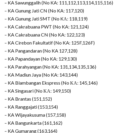
– KA Sawunggalih (No KA: 111,112,113,114,115,116)
– KA Gunung Jati CN (No KA: 117,120)
– KA Gunung Jati SMT (No KΑ: 118,119)
– KA Cakrabuana PWT (No KA: 121,124)
– KA Cakrabuana CN (No KA: 122,123)
– KA Cirebon Fakultatif (No KA: 125F,126F)
– KA Pangandaran (No KA 127,128)
– KA Papandayan (No KA: 129,130)
– KA Parahyangan (No KA: 131,134,135,136)
– KA Madiun Jaya (No KA: 143,144)
– KA Blambangan Ekspress (No ΚΑ: 145,146)
– KA Singasari (No ΚΑ: 149,150)
– KA Brantas (151,152)
– KA Ranggajati (153,154)
– KA Wijayakusuma (157,158)
– KA Bangunkarta (161,162)
– KA Gumarang (163,164)