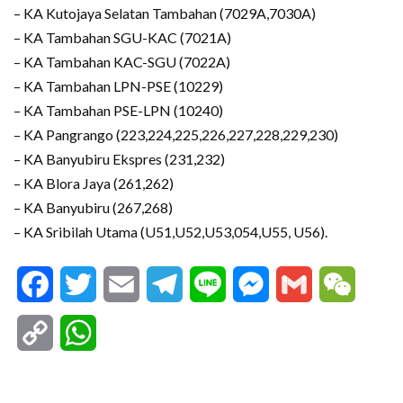
– KA Kutojaya Selatan Tambahan (7029A,7030A)
– KA Tambahan SGU-KAC (7021A)
– KA Tambahan KAC-SGU (7022A)
– KA Tambahan LPN-PSE (10229)
– KA Tambahan PSE-LPN (10240)
– KA Pangrango (223,224,225,226,227,228,229,230)
– KA Banyubiru Ekspres (231,232)
– KA Blora Jaya (261,262)
– KA Banyubiru (267,268)
– KA Sribilah Utama (U51,U52,U53,054,U55, U56).
Facebook
Twitter
Email
Telegram
Line
Messenger
Gmail
WeCha
Copy
WhatsApp
Link