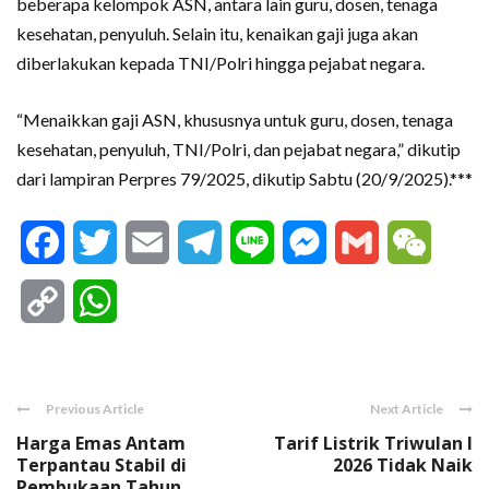
beberapa kelompok ASN, antara lain guru, dosen, tenaga
kesehatan, penyuluh. Selain itu, kenaikan gaji juga akan
diberlakukan kepada TNI/Polri hingga pejabat negara.
“Menaikkan gaji ASN, khususnya untuk guru, dosen, tenaga
kesehatan, penyuluh, TNI/Polri, dan pejabat negara,” dikutip
dari lampiran Perpres 79/2025, dikutip Sabtu (20/9/2025).***
Facebook
Twitter
Email
Telegram
Line
Messenger
Gmail
WeCha
Copy
WhatsApp
Link
Previous Article
Next Article
Harga Emas Antam
Tarif Listrik Triwulan I
Terpantau Stabil di
2026 Tidak Naik
Pembukaan Tahun