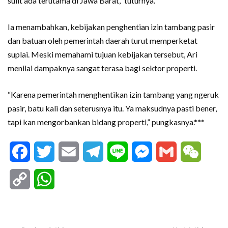
sulit ada terutama di Jawa Barat,” tuturnya.
Ia menambahkan, kebijakan penghentian izin tambang pasir
dan batuan oleh pemerintah daerah turut memperketat
suplai. Meski memahami tujuan kebijakan tersebut, Ari
menilai dampaknya sangat terasa bagi sektor properti.
“Karena pemerintah menghentikan izin tambang yang ngeruk
pasir, batu kali dan seterusnya itu. Ya maksudnya pasti bener,
tapi kan mengorbankan bidang properti,” pungkasnya.***
Facebook
Twitter
Email
Telegram
Line
Messenger
Gmail
WeCha
Copy
WhatsApp
Link