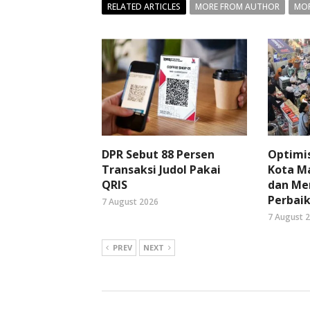
RELATED ARTICLES
MORE FROM AUTHOR
MOR
DPR Sebut 88 Persen
Optimi
Transaksi Judol Pakai
Kota Ma
QRIS
dan Me
Perbaik
7 August 2026
7 August 
PREV
NEXT