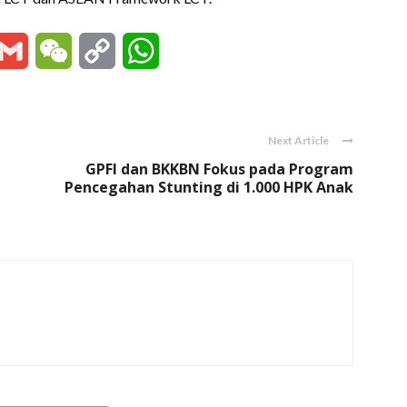
essenger
Gmail
WeChat
Copy
WhatsApp
Link
Next Article
GPFI dan BKKBN Fokus pada Program
Pencegahan Stunting di 1.000 HPK Anak