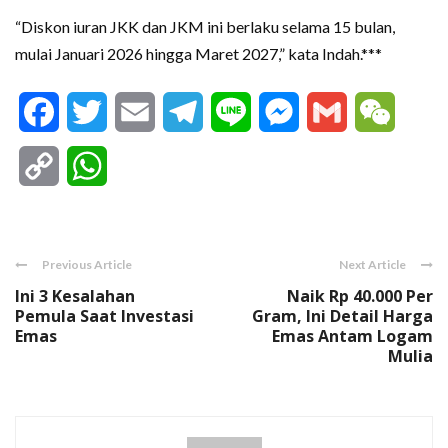
“Diskon iuran JKK dan JKM ini berlaku selama 15 bulan,
mulai Januari 2026 hingga Maret 2027,” kata Indah.***
Facebook
Twitter
Email
Telegram
Line
Messenger
Gmail
WeCha
Copy
WhatsApp
Link
Previous Article
Next Article
Ini 3 Kesalahan
Naik Rp 40.000 Per
Pemula Saat Investasi
Gram, Ini Detail Harga
Emas
Emas Antam Logam
Mulia