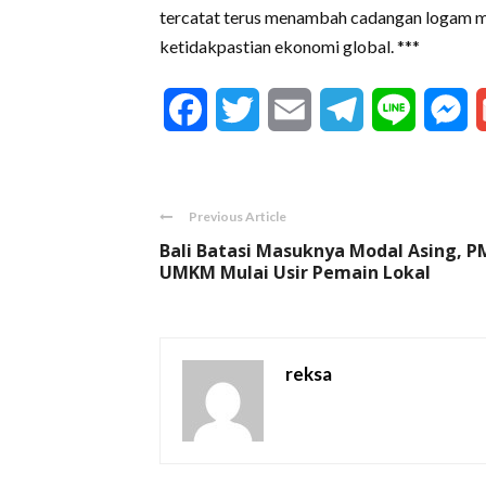
tercatat terus menambah cadangan logam mul
ketidakpastian ekonomi global. ***
Facebook
Twitter
Email
Telegram
Line
M
Previous Article
Bali Batasi Masuknya Modal Asing, 
UMKM Mulai Usir Pemain Lokal
reksa