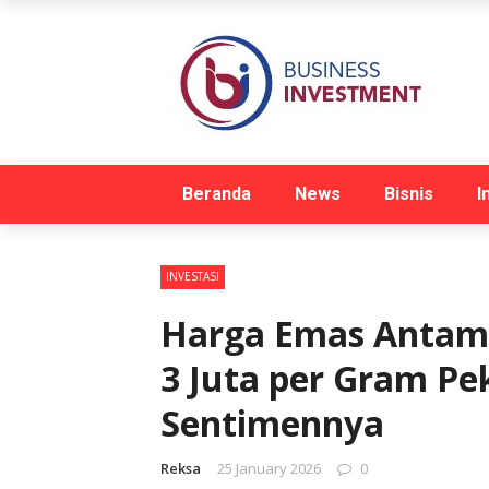
Beranda
News
Bisnis
I
INVESTASI
Harga Emas Antam
3 Juta per Gram Pe
Sentimennya
Reksa
25 January 2026
0