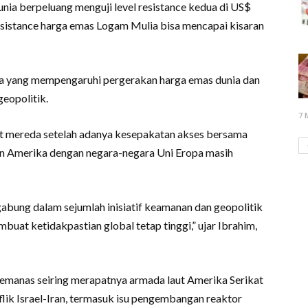
unia berpeluang menguji level resistance kedua di US$
esistance harga emas Logam Mulia bisa mencapai kisaran
ma yang mempengaruhi pergerakan harga emas dunia dan
geopolitik.
7 
t mereda setelah adanya kesepakatan akses bersama
n Amerika dengan negara-negara Uni Eropa masih
abung dalam sejumlah inisiatif keamanan dan geopolitik
buat ketidakpastian global tetap tinggi,” ujar Ibrahim,
 memanas seiring merapatnya armada laut Amerika Serikat
lik Israel-Iran, termasuk isu pengembangan reaktor