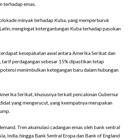
en terhadap emas.
kan blokade minyak terhadap Kuba, yang memperburuk
Latin, mengingat ketergantungan Kuba terhadap pasokan
terdapat kesepakatan awal antara Amerika Serikat dan
, tarif perdagangan sebesar 15% dipastikan tetap
i berpotensi menimbulkan ketegangan baru dalam hubungan
 Amerika Serikat, khususnya terkait pencalonan Gubernur
andidat yang mengerucut, yang keempatnya merupakan
rump.
n demand. Tren akumulasi cadangan emas oleh bank sentral
usia, India, hingga Bank Sentral Eropa dan Bank of England