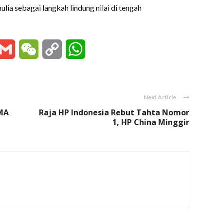
ia sebagai langkah lindung nilai di tengah
essenger
Gmail
WeChat
Copy
WhatsApp
Link
Next Article
PMA
Raja HP Indonesia Rebut Tahta Nomor
1, HP China Minggir