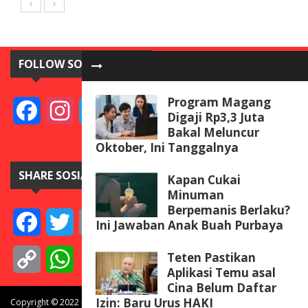
FOLLOW SOSIAL MEDIA
Program Magang
Facebook
Instagram
Twitter
YouTube
Digaji Rp3,3 Juta
Bakal Meluncur
Oktober, Ini Tanggalnya
SHARE SOSIAL MEDIA
Kapan Cukai
Minuman
Berpemanis Berlaku?
Facebook
Twitter
Email
Telegram
Line
Messenger
Gmail
WeCha
Ini Jawaban Anak Buah Purbaya
Teten Pastikan
Copy
WhatsApp
Aplikasi Temu asal
Cina Belum Daftar
Link
Izin: Baru Urus HAKI
Copyright © 2022 BISNISdanINVEST.com. All rights reserved.