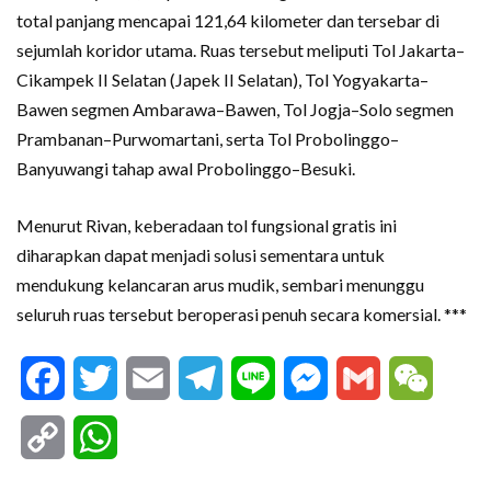
total panjang mencapai 121,64 kilometer dan tersebar di
sejumlah koridor utama. Ruas tersebut meliputi Tol Jakarta–
Cikampek II Selatan (Japek II Selatan), Tol Yogyakarta–
Bawen segmen Ambarawa–Bawen, Tol Jogja–Solo segmen
Prambanan–Purwomartani, serta Tol Probolinggo–
Banyuwangi tahap awal Probolinggo–Besuki.
Menurut Rivan, keberadaan tol fungsional gratis ini
diharapkan dapat menjadi solusi sementara untuk
mendukung kelancaran arus mudik, sembari menunggu
seluruh ruas tersebut beroperasi penuh secara komersial. ***
Facebook
Twitter
Email
Telegram
Line
Messenger
Gmail
WeCha
Copy
WhatsApp
Link