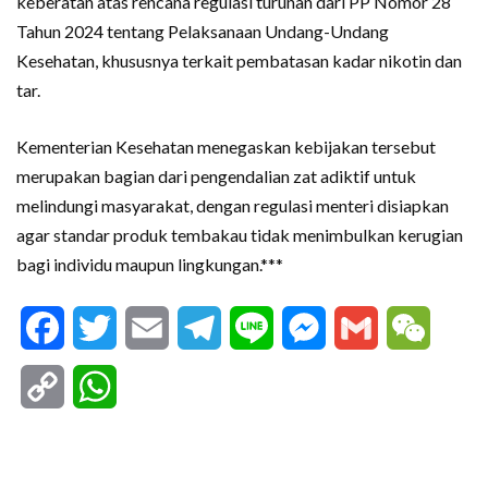
keberatan atas rencana regulasi turunan dari PP Nomor 28
Tahun 2024 tentang Pelaksanaan Undang-Undang
Kesehatan, khususnya terkait pembatasan kadar nikotin dan
tar.
Kementerian Kesehatan menegaskan kebijakan tersebut
merupakan bagian dari pengendalian zat adiktif untuk
melindungi masyarakat, dengan regulasi menteri disiapkan
agar standar produk tembakau tidak menimbulkan kerugian
bagi individu maupun lingkungan.***
Facebook
Twitter
Email
Telegram
Line
Messenger
Gmail
WeCha
Copy
WhatsApp
Link