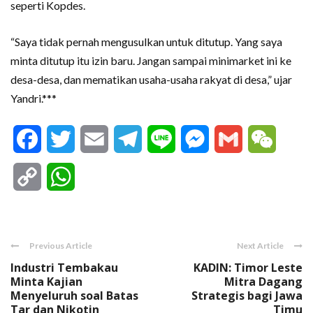
seperti Kopdes.
“Saya tidak pernah mengusulkan untuk ditutup. Yang saya
minta ditutup itu izin baru. Jangan sampai minimarket ini ke
desa-desa, dan mematikan usaha-usaha rakyat di desa,” ujar
Yandri.***
Facebook
Twitter
Email
Telegram
Line
Messenger
Gmail
WeCha
Copy
WhatsApp
Link
Previous Article
Next Article
Industri Tembakau
KADIN: Timor Leste
Minta Kajian
Mitra Dagang
Menyeluruh soal Batas
Strategis bagi Jawa
Tar dan Nikotin
Timu